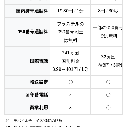
国内携帯通話料
19.80円 / 1分
8円 / 30秒
ブラステルの
一部の050番号
050番号通話料
050番号同士
では無料
は無料
241ヵ国
32ヵ国
国際電話
国別料金
一律8円 / 30秒
3.99～401円 / 1分
転送設定
〇
〇
留守番電話
×
〇
商業利用
×
〇
※1 モバイルチョイス“050”の略称